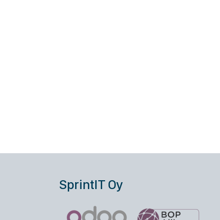
SprintIT Oy