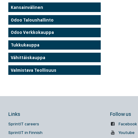
Kansainvälinen
Odoo Taloushallinto
Odoo Verkkokauppa
Tukkukauppa
Vähittäiskauppa
Valmistava Teollisuus
Links
Follow us
SprintIT careers
Facebook
SprintIT in Finnish
Youtube