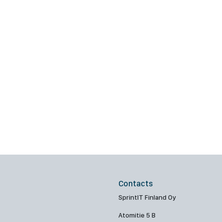
Contacts
SprintIT Finland Oy
Atomitie 5 B