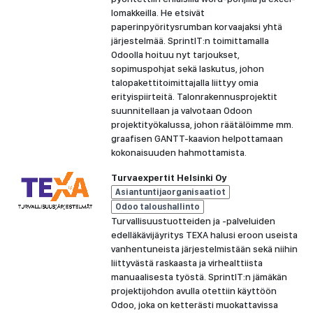
lomakkeilla. He etsivät
paperinpyöritysrumban korvaajaksi yhtä
järjestelmää. SprintIT:n toimittamalla
Odoolla hoituu nyt tarjoukset,
sopimuspohjat sekä laskutus, johon
talopakettitoimittajalla liittyy omia
erityispiirteitä. Talonrakennusprojektit
suunnitellaan ja valvotaan Odoon
projektityökalussa, johon räätälöimme mm.
graafisen GANTT-kaavion helpottamaan
kokonaisuuden hahmottamista.
Turvaexpertit Helsinki Oy
Asiantuntijaorganisaatiot
Odoo taloushallinto
Turvallisuustuotteiden ja -palveluiden
edelläkävijäyritys TEXA halusi eroon useista
vanhentuneista järjestelmistään sekä niihin
liittyvästä raskaasta ja virhealttiista
manuaalisesta työstä. SprintIT:n jämäkän
projektijohdon avulla otettiin käyttöön
Odoo, joka on ketterästi muokattavissa