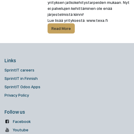
yrityksen jatkokehitystarpeiden mukaan. Nyt
ei palvelujen kehittäminen ole enää
järjestelmistä kiinni!
Lue lisää yrityksestä: www.texa.fi
Read More
Links
SprintIT careers
SprintIT in Finnish
SprintIT Odoo Apps
Privacy Policy
Follow us
Facebook
Youtube