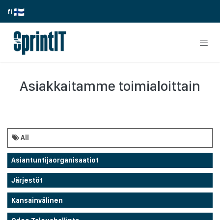
Skip to Content
fi
Asiakkaitamme toimialoittain
All
Asiantuntijaorganisaatiot
Järjestöt
Kansainvälinen