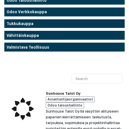
Odoo Taloushallinto
Odoo Verkkokauppa
Tukkukauppa
Vähittäiskauppa
Valmistava Teollisuus
Sunhouse Talot Oy
Asiantuntijaorganisaatiot
Odoo taloushallinto
Sunhouse Talot Oy:llä väsyttiin alituiseen
paperien kierrättämiseen: laskutusta,
tarjouksia, sopimuksia ja projektinhallintaa
pyöritettiin erilaisilla word-pohjilla ja excel-