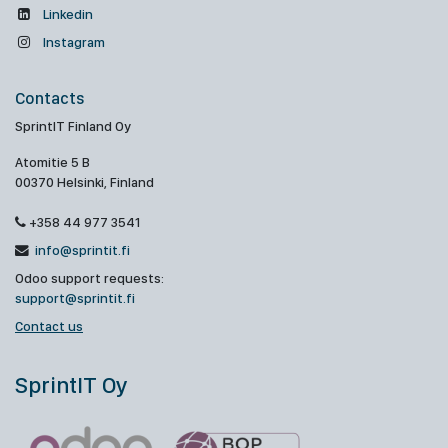
Linkedin
Instagram
Contacts
SprintIT Finland Oy
Atomitie 5 B
00370 Helsinki, Finland
+358 44 977 3541
info@sprintit.fi
Odoo support requests:
support@sprintit.fi
Contact us
SprintIT Oy