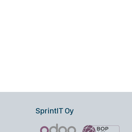
SprintIT Oy