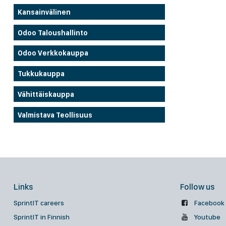
Kansainvälinen
Odoo Taloushallinto
Odoo Verkkokauppa
Tukkukauppa
Vähittäiskauppa
Valmistava Teollisuus
Links
Follow us
SprintIT careers
Facebook
SprintIT in Finnish
Youtube