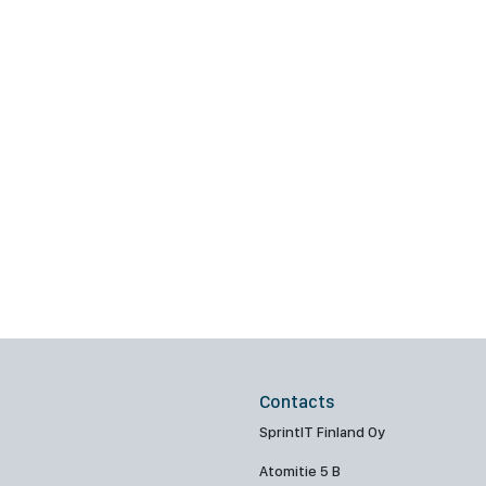
Contacts
SprintIT Finland Oy
Atomitie 5 B