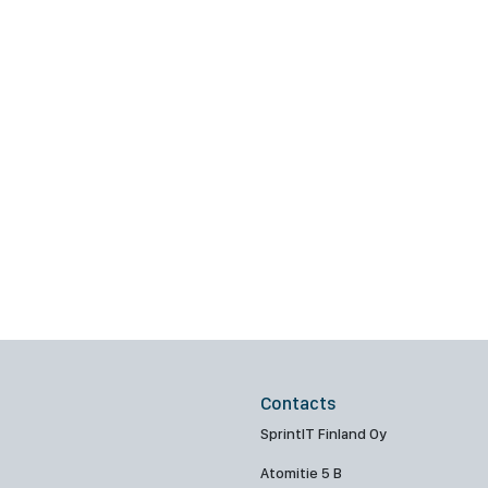
Contacts
SprintIT Finland Oy
Atomitie 5 B