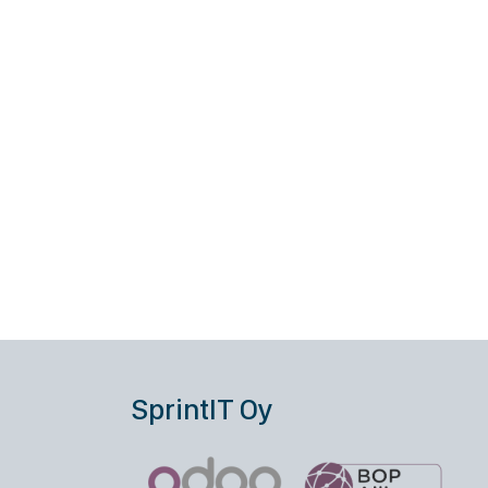
SprintIT Oy