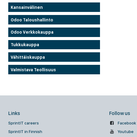
Kansainvälinen
Odoo Taloushallinto
Odoo Verkkokauppa
Tukkukauppa
Vähittäiskauppa
Valmistava Teollisuus
Links
Follow us
SprintIT careers
Facebook
SprintIT in Finnish
Youtube