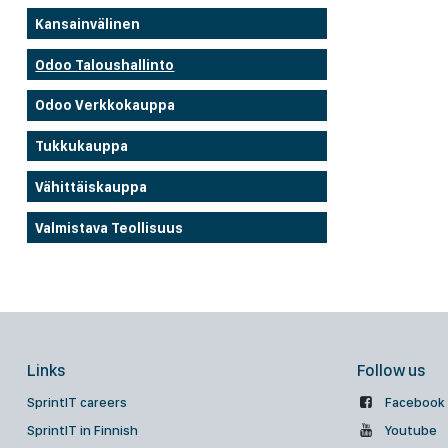
Kansainvälinen
Odoo Taloushallinto
Odoo Verkkokauppa
Tukkukauppa
Vähittäiskauppa
Valmistava Teollisuus
Links
Follow us
SprintIT careers
Facebook
SprintIT in Finnish
Youtube