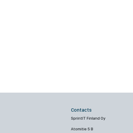
Contacts
SprintIT Finland Oy
Atomitie 5 B