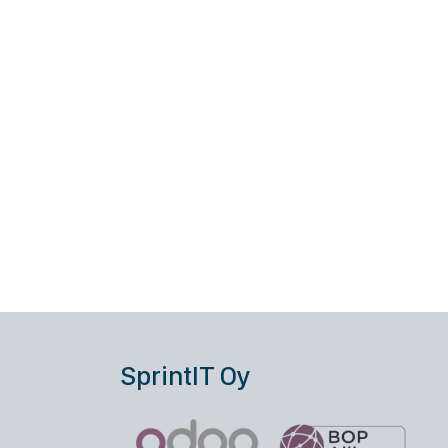
SprintIT Oy