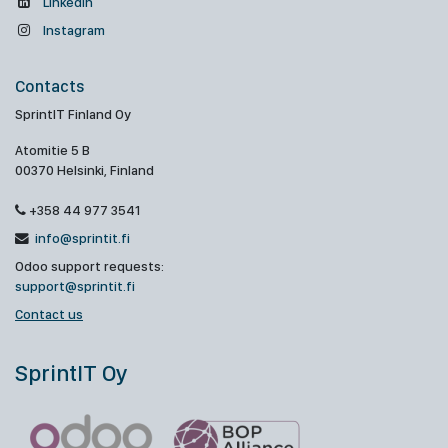
Linkedin
Instagram
Contacts
SprintIT Finland Oy
Atomitie 5 B
00370 Helsinki, Finland
+358 44 977 3541
info@sprintit.fi
Odoo support requests:
support@sprintit.fi
Contact us
SprintIT Oy