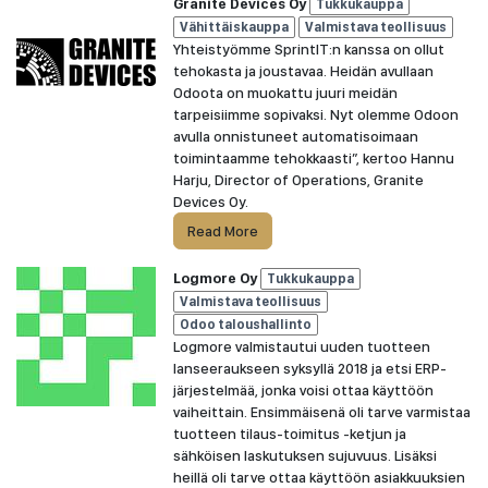
Granite Devices Oy
Tukkukauppa
Vähittäiskauppa
Valmistava teollisuus
Yhteistyömme SprintIT:n kanssa on ollut
tehokasta ja joustavaa. Heidän avullaan
Odoota on muokattu juuri meidän
tarpeisiimme sopivaksi. Nyt olemme Odoon
avulla onnistuneet automatisoimaan
toimintaamme tehokkaasti”, kertoo Hannu
Harju, Director of Operations, Granite
Devices Oy.
Read More
Logmore Oy
Tukkukauppa
Valmistava teollisuus
Odoo taloushallinto
Logmore valmistautui uuden tuotteen
lanseeraukseen syksyllä 2018 ja etsi ERP-
järjestelmää, jonka voisi ottaa käyttöön
vaiheittain. Ensimmäisenä oli tarve varmistaa
tuotteen tilaus-toimitus -ketjun ja
sähköisen laskutuksen sujuvuus. Lisäksi
heillä oli tarve ottaa käyttöön asiakkuuksien