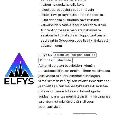
lisäominaisuuksia, joilla koko
jalostusprosessista saatiin täysin
jäljitettävä ja käyttäjille erittäin tehokas.
Tuotannossa oli huomioitava kaikkien
välivaiheiden tarkka laadunseuranta. Koko
tuotantoprosessi raaoista piikiekoista
asiakkaalle toimitettaviin lopputuotteisiin
asti saatiin Odooseen. Lue lisää yrityksestä:
advacam.com.
ElFys Oy
Asiantuntijaorganisaatiot
Odoo taloushallinto
Aalto-yliopiston tutkijoiden ryhmän
perustama ElFys on ensimmäinen maailmassa,
joka yhdistää aurinkokennoteknologian
viimeisimmän kehityksen valontunnistukseen
ja soveltaa siten menestyksekkäästi mustaa
piitä valontunnistukseen. Teknologialla
voidaan parantaa merkittävästi minkä tahansa
valontunnistimia käyttävän laitteen
suorituskykyä.