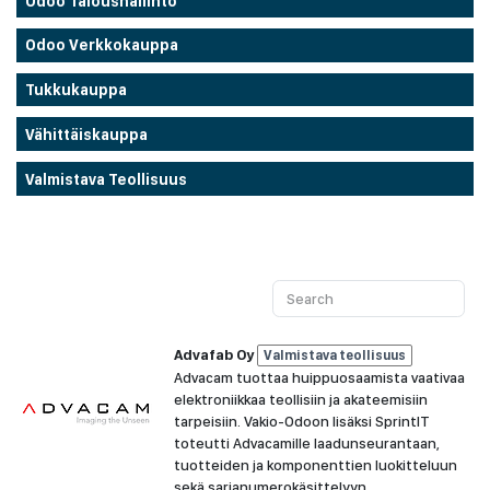
Odoo Taloushallinto
Odoo Verkkokauppa
Tukkukauppa
Vähittäiskauppa
Valmistava Teollisuus
Advafab Oy
Valmistava teollisuus
Advacam tuottaa huippuosaamista vaativaa
elektroniikkaa teollisiin ja akateemisiin
tarpeisiin. Vakio-Odoon lisäksi SprintIT
toteutti Advacamille laadunseurantaan,
tuotteiden ja komponenttien luokitteluun
sekä sarjanumerokäsittelyyn