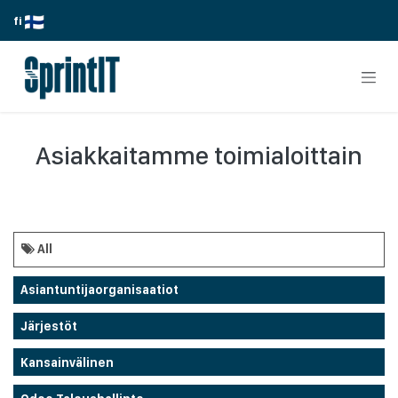
Skip to Content
fi
Asiakkaitamme toimialoittain
All
Asiantuntijaorganisaatiot
Järjestöt
Kansainvälinen