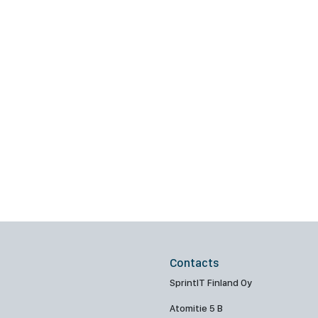
Contacts
SprintIT Finland Oy
Atomitie 5 B