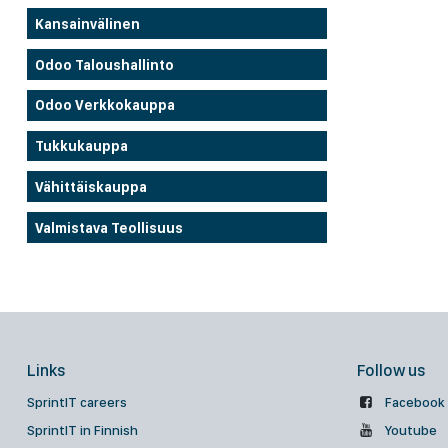
Kansainvälinen
Odoo Taloushallinto
Odoo Verkkokauppa
Tukkukauppa
Vähittäiskauppa
Valmistava Teollisuus
Links
Follow us
SprintIT careers
Facebook
SprintIT in Finnish
Youtube