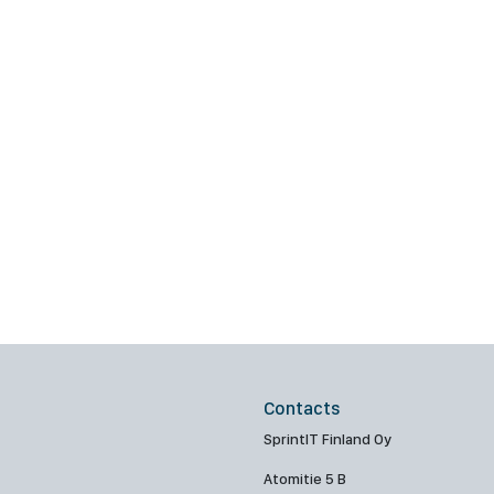
Contacts
SprintIT Finland Oy
Atomitie 5 B