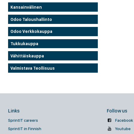
Kansainvälinen
Odoo Taloushallinto
Odoo Verkkokauppa
Tukkukauppa
Vähittäiskauppa
Valmistava Teollisuus
Links
Follow us
SprintIT careers
Facebook
SprintIT in Finnish
Youtube