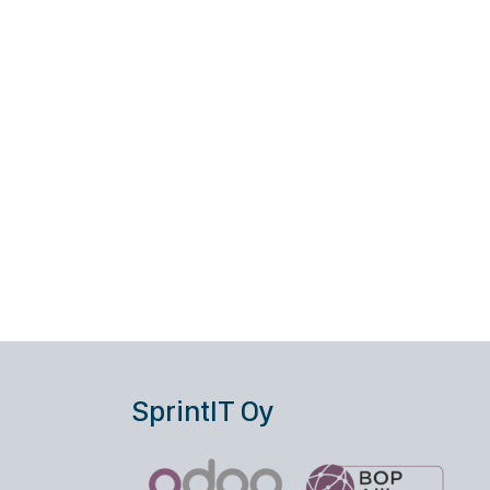
SprintIT Oy