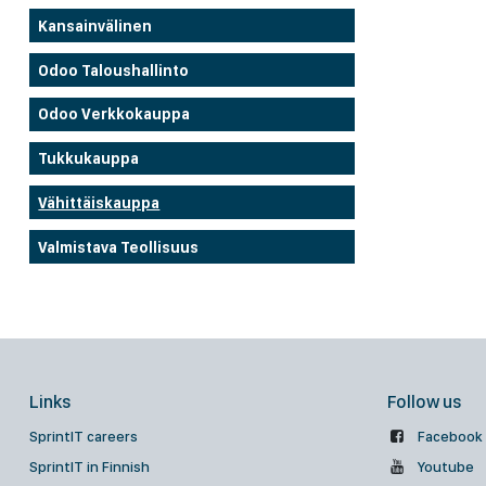
Kansainvälinen
Odoo Taloushallinto
Odoo Verkkokauppa
Tukkukauppa
Vähittäiskauppa
Valmistava Teollisuus
Links
Follow us
SprintIT careers
Facebook
SprintIT in Finnish
Youtube