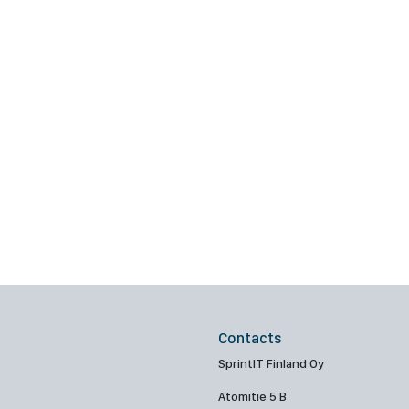
Contacts
SprintIT Finland Oy
Atomitie 5 B