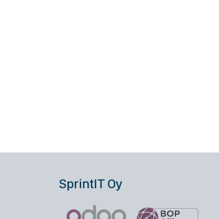
SprintIT Oy