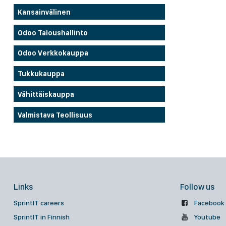
Kansainvälinen
Odoo Taloushallinto
Odoo Verkkokauppa
Tukkukauppa
Vähittäiskauppa
Valmistava Teollisuus
Links
Follow us
SprintIT careers
Facebook
SprintIT in Finnish
Youtube