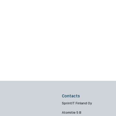
Contacts
SprintIT Finland Oy
Atomitie 5 B