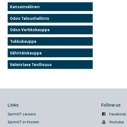
Kansainvälinen
Odoo Taloushallinto
Odoo Verkkokauppa
Tukkukauppa
Vähittäiskauppa
Valmistava Teollisuus
Links
Follow us
SprintIT careers
Facebook
SprintIT in Finnish
Youtube