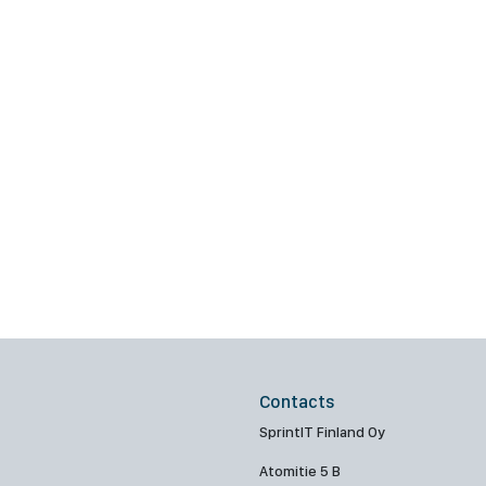
Contacts
SprintIT Finland Oy
Atomitie 5 B