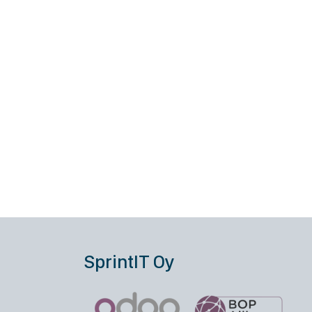
SprintIT Oy