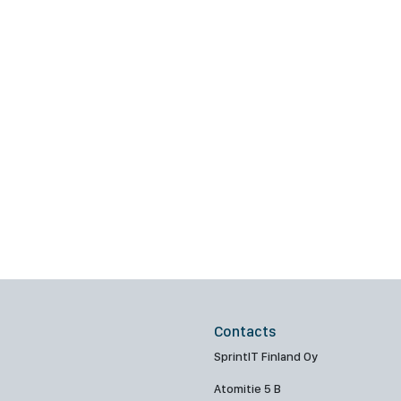
Contacts
SprintIT Finland Oy
Atomitie 5 B