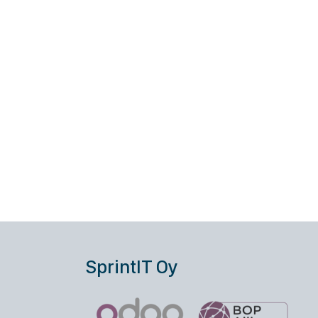
SprintIT Oy