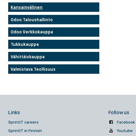
Kansainvälinen
Odoo Taloushallinto
Odoo Verkkokauppa
Tukkukauppa
Vähittäiskauppa
Valmistava Teollisuus
Links
Follow us
SprintIT careers
Facebook
SprintIT in Finnish
Youtube