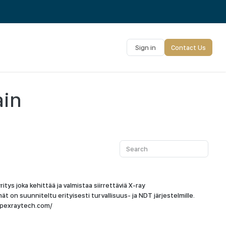
Sign in
Contact Us
ain
ys joka kehittää ja valmistaa siirrettäviä X-ray
ät on suunniteltu erityisesti turvallisuus- ja NDT järjestelmille.
//pexraytech.com/