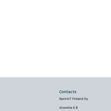
Contacts
SprintIT Finland Oy
Atomitie 5 B