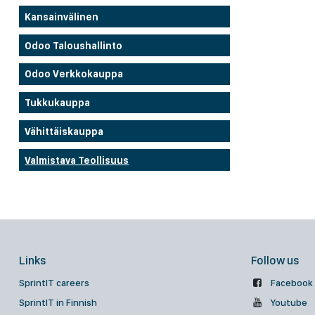
Kansainvälinen
Odoo Taloushallinto
Odoo Verkkokauppa
Tukkukauppa
Vähittäiskauppa
Valmistava Teollisuus
Links
Follow us
SprintIT careers
Facebook
SprintIT in Finnish
Youtube