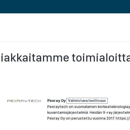
RENCES
ABOUT US
CAREERS AND CULTURE
iakkaitamme toimialoitt
Pexray Oy
Valmistava teollisuus
Pexraytech on suomalainen korkeateknologiayrit
kuvantamisjärjestelmiä. Heidän X-ray järjestelm
Pexray Oy on perustettu vuonna 2017. https: