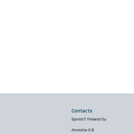
Contacts
SprintIT Finland Oy
Atomitie 5 B