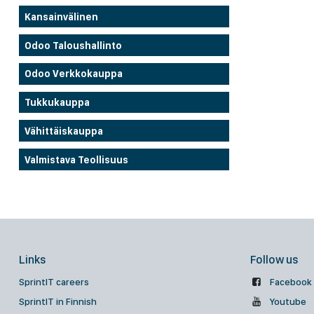
Kansainvälinen
Odoo Taloushallinto
Odoo Verkkokauppa
Tukkukauppa
Vähittäiskauppa
Valmistava Teollisuus
Links
Follow us
SprintIT careers
Facebook
SprintIT in Finnish
Youtube