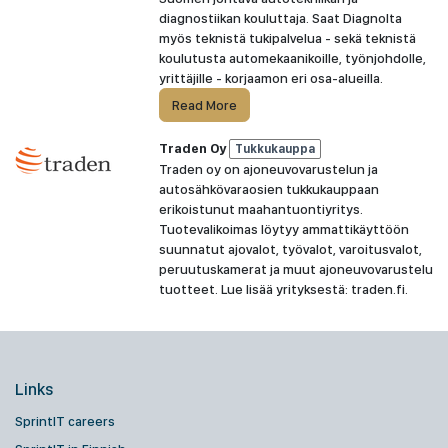
diagnostiikan kouluttaja. Saat Diagnolta
myös teknistä tukipalvelua - sekä teknistä
koulutusta automekaanikoille, työnjohdolle,
yrittäjille - korjaamon eri osa-alueilla.
Read More
Traden Oy
Tukkukauppa
Traden oy on ajoneuvovarustelun ja
autosähkövaraosien tukkukauppaan
erikoistunut maahantuontiyritys.
Tuotevalikoimas löytyy ammattikäyttöön
suunnatut ajovalot, työvalot, varoitusvalot,
peruutuskamerat ja muut ajoneuvovarustelu
tuotteet. Lue lisää yrityksestä: traden.fi.
Links
SprintIT careers