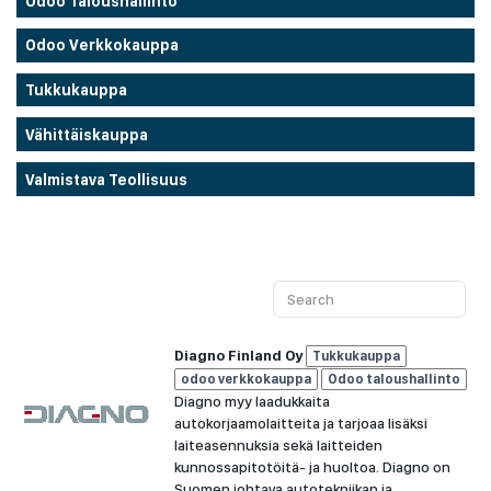
Odoo Taloushallinto
Odoo Verkkokauppa
Tukkukauppa
Vähittäiskauppa
Valmistava Teollisuus
Diagno Finland Oy
Tukkukauppa
odoo verkkokauppa
Odoo taloushallinto
Diagno myy laadukkaita
autokorjaamolaitteita ja tarjoaa lisäksi
laiteasennuksia sekä laitteiden
kunnossapitotöitä- ja huoltoa. Diagno on
Suomen johtava autotekniikan ja