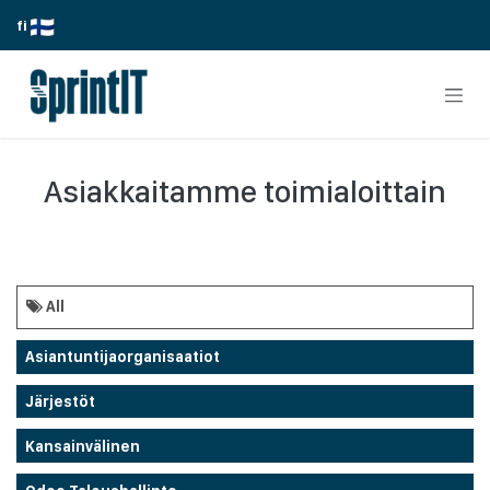
Skip to Content
fi
Asiakkaitamme toimialoittain
All
Asiantuntijaorganisaatiot
Järjestöt
Kansainvälinen