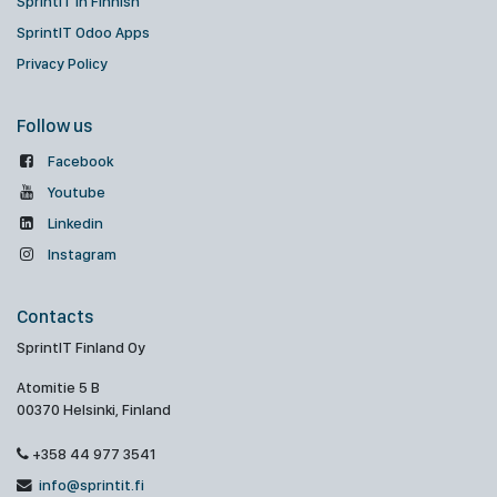
SprintIT in Finnish
SprintIT Odoo Apps
Privacy Policy
Follow us
Facebook
Youtube
Linkedin
Instagram
Contacts
SprintIT Finland Oy
Atomitie 5 B
00370 Helsinki, Finland
+358 44 977 3541
info@sprintit.fi