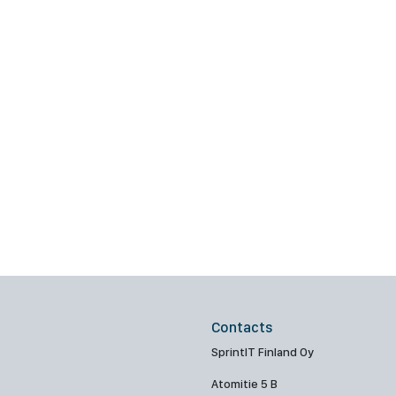
Contacts
SprintIT Finland Oy
Atomitie 5 B