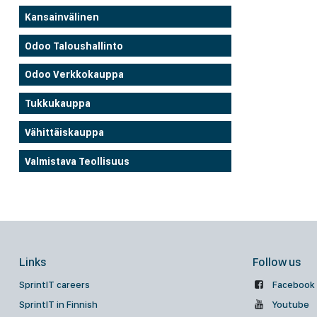
Kansainvälinen
Odoo Taloushallinto
Odoo Verkkokauppa
Tukkukauppa
Vähittäiskauppa
Valmistava Teollisuus
Links
Follow us
SprintIT careers
Facebook
SprintIT in Finnish
Youtube