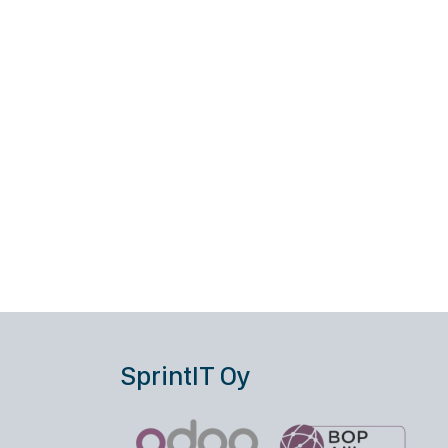
SprintIT Oy