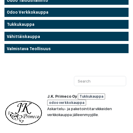
Odoo Taloushallinto
Odoo Verkkokauppa
Tukkukauppa
Vähittäiskauppa
Valmistava Teollisuus
J.K. Primeco Oy
Tukkukauppa
odoo verkkokauppa
Askartelu- ja paketointitarvikkeiden
verkkokauppa jälle​enmyyjille.