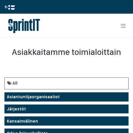
Skip to Content
fi
Asiakkaitamme toimialoittain
All
Asiantuntijaorganisaatiot
Järjestöt
Kansainvälinen