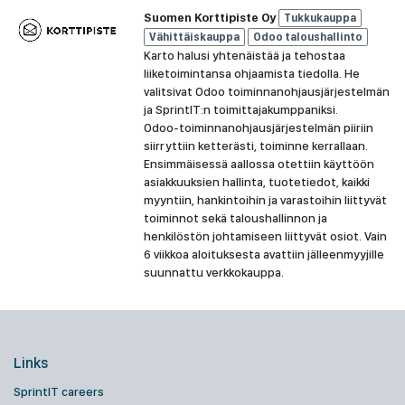
Suomen Korttipiste Oy
Tukkukauppa
Vähittäiskauppa
Odoo taloushallinto
Karto halusi yhtenäistää ja tehostaa
liiketoimintansa ohjaamista tiedolla. He
valitsivat Odoo toiminnanohjausjärjestelmän
ja SprintIT:n toimittajakumppaniksi.
Odoo-toiminnanohjausjärjestelmän piiriin
siirryttiin ketterästi, toiminne kerrallaan.
Ensimmäisessä aallossa otettiin käyttöön
asiakkuuksien hallinta, tuotetiedot, kaikki
myyntiin, hankintoihin ja varastoihin liittyvät
toiminnot sekä taloushallinnon ja
henkilöstön johtamiseen liittyvät osiot. Vain
6 viikkoa aloituksesta avattiin jälleenmyyjille
suunnattu verkkokauppa.
Links
SprintIT careers