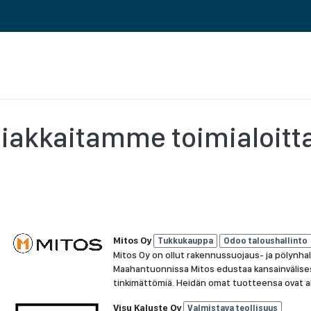
RENCES
ABOUT US
CAREERS AND CULTURE
iakkaitamme toimialoitt
Mitos Oy
Tukkukauppa
Odoo taloushallinto
Mitos Oy on ollut rakennussuojaus- ja pölynha
Maahantuonnissa Mitos edustaa kansainvälisest
tinkimättömiä. Heidän omat tuotteensa ovat a
Visu Kaluste Oy
Valmistava teollisuus