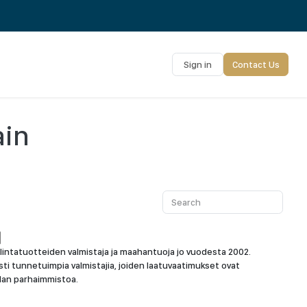
Sign in
Contact Us
ain
llintatuotteiden valmistaja ja maahantuoja jo vuodesta 2002.
i tunnetuimpia valmistajia, joiden laatuvaatimukset ovat
lan parhaimmistoa.