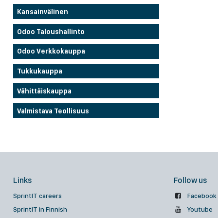
Kansainvälinen
Odoo Taloushallinto
Odoo Verkkokauppa
Tukkukauppa
Vähittäiskauppa
Valmistava Teollisuus
Links
Follow us
SprintIT careers
Facebook
SprintIT in Finnish
Youtube